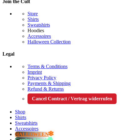
Join the Cult
Store
Shirts
Sweatshirts
Hoodies
Accessoires
Halloween Collection
Legal
Terms & Conditions
Imprint
Privacy Policy
Payments & Shipping
Refund & Returns
Cancel Contract / Vertrag widerrufen
Shop
Shirts
Sweatshirts
Accessoires
HALLOWEEN
Gaming Rituals