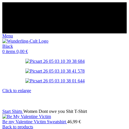
😈 Free shipping for orders over €60
⭐️⭐️⭐️⭐️⭐️ Over 98% happy
customers
🌍 Made-to-order in Europe Germany
🤩 14-day returns
😈 Free shipping for orders over €60
⭐️⭐️⭐️⭐️⭐️ Over 98% happy
customers
🌍 Made-to-order in Europe Germany
🤩 14-day returns
Menu
0
items
0,00
€
Click to enlarge
Start
Shirts
Women Dont owe you Shit T-Shirt
Be my Valentine Victim Sweatshirt
46,99
€
Back to products