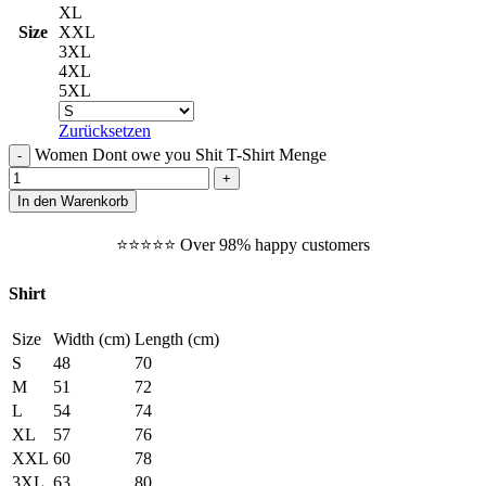
XL
Size
XXL
3XL
4XL
5XL
Zurücksetzen
Women Dont owe you Shit T-Shirt Menge
In den Warenkorb
⭐️⭐️⭐️⭐️⭐️ Over 98% happy customers
Shirt
Size
Width (cm)
Length (cm)
S
48
70
M
51
72
L
54
74
XL
57
76
XXL
60
78
3XL
63
80