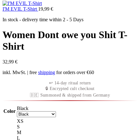
I'M EVIL T-Shirt
19,99
€
In stock - delivery time within
2 - 5 Days
Women Dont owe you Shit T-
Shirt
32,99
€
inkl. MwSt.
| free
shipping
for orders over €60
↩︎ 14-day ritual return
🔒 Encrypted cult checkout
🇩🇪 Summoned & shipped from Germany
Black
Color
XS
S
M
L