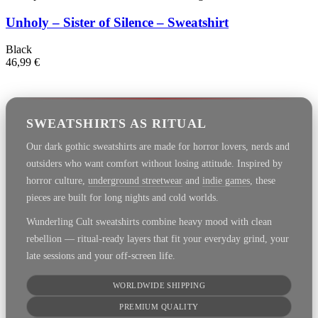
Unholy – Sister of Silence – Sweatshirt
Black
46,99
€
SWEATSHIRTS AS RITUAL
Our dark gothic sweatshirts are made for horror lovers, nerds and
outsiders who want comfort without losing attitude. Inspired by
horror culture,
underground streetwear
and
indie games
, these
pieces are built for long nights and cold worlds.
Wunderling Cult sweatshirts combine heavy mood with clean
rebellion — ritual-ready layers that fit your everyday grind, your
late sessions and your off-screen life.
WORLDWIDE SHIPPING
PREMIUM QUALITY