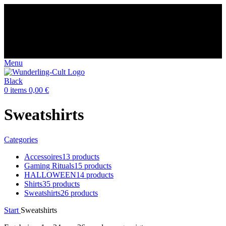
😈 Free shipping for orders over €60
⭐️⭐️⭐️⭐️⭐️ Over 98% happy
customers
🌍 Made-to-order in Europe Germany
🤩 14-day returns
😈 Free shipping for orders over €60
⭐️⭐️⭐️⭐️⭐️ Over 98% happy
customers
🌍 Made-to-order in Europe Germany
🤩 14-day returns
Menu
0
items
0,00
€
Sweatshirts
Categories
Accessoires
13 products
Gaming Rituals
15 products
HALLOWEEN
14 products
Shirts
35 products
Sweatshirts
26 products
Start
Sweatshirts