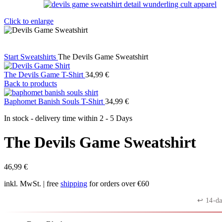
Click to enlarge
Start
Sweatshirts
The Devils Game Sweatshirt
The Devils Game T-Shirt
34,99
€
Back to products
Baphomet Banish Souls T-Shirt
34,99
€
In stock - delivery time within
2 - 5 Days
The Devils Game Sweatshirt
46,99
€
inkl. MwSt.
| free
shipping
for orders over €60
↩︎ 14-da