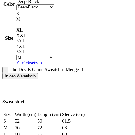
Deep-Black
Color
S
M
L
XL
XXL
Size
3XL
4XL
5XL
Zurücksetzen
The Devils Game Sweatshirt Menge
In den Warenkorb
Sweatshirt
Size
Width (cm)
Length (cm)
Sleeve (cm)
S
52
59
61,5
M
56
72
63
L
60
75
68