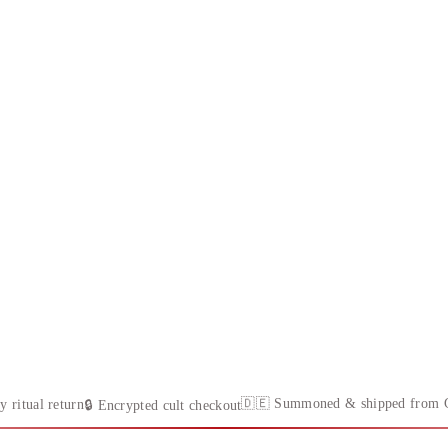
🇩🇪 Summoned & shipped from 
y ritual return
🔒 Encrypted cult checkout