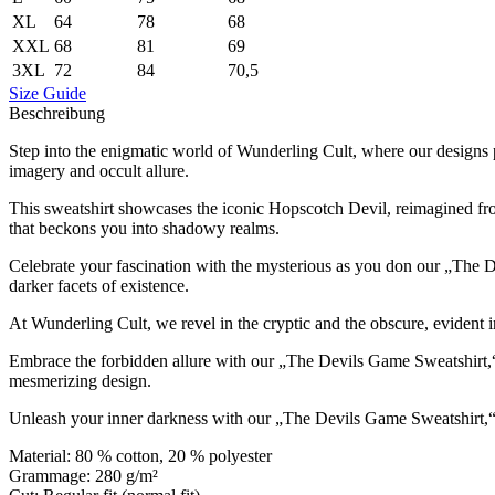
XL
64
78
68
XXL
68
81
69
3XL
72
84
70,5
Size Guide
Beschreibung
Step into the enigmatic world of Wunderling Cult, where our designs p
imagery and occult allure.
This sweatshirt showcases the iconic Hopscotch Devil, reimagined from
that beckons you into shadowy realms.
Celebrate your fascination with the mysterious as you don our „The De
darker facets of existence.
At Wunderling Cult, we revel in the cryptic and the obscure, evident i
Embrace the forbidden allure with our „The Devils Game Sweatshirt,“
mesmerizing design.
Unleash your inner darkness with our „The Devils Game Sweatshirt,“ a 
Material: 80 % cotton, 20 % polyester
Grammage: 280 g/m²