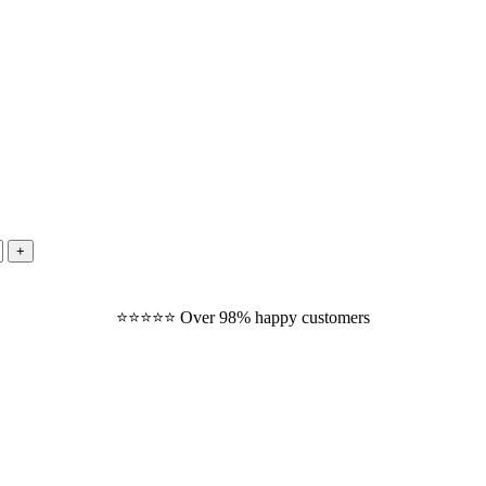
⭐️⭐️⭐️⭐️⭐️ Over 98% happy customers