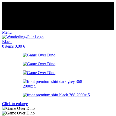
😈 Free shipping for orders over €60
⭐️⭐️⭐️⭐️⭐️ Over 98% happy
customers
🌍 Made-to-order in Europe Germany
🤩 14-day returns
😈 Free shipping for orders over €60
⭐️⭐️⭐️⭐️⭐️ Over 98% happy
customers
🌍 Made-to-order in Europe Germany
🤩 14-day returns
Menu
0
items
0,00
€
Click to enlarge