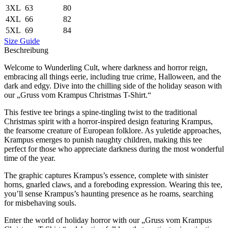
3XL
63
80
4XL
66
82
5XL
69
84
Size Guide
Beschreibung
Welcome to Wunderling Cult, where darkness and horror reign,
embracing all things eerie, including true crime, Halloween, and the
dark and edgy. Dive into the chilling side of the holiday season with
our „Gruss vom Krampus Christmas T-Shirt.“
This festive tee brings a spine-tingling twist to the traditional
Christmas spirit with a horror-inspired design featuring Krampus,
the fearsome creature of European folklore. As yuletide approaches,
Krampus emerges to punish naughty children, making this tee
perfect for those who appreciate darkness during the most wonderful
time of the year.
The graphic captures Krampus’s essence, complete with sinister
horns, gnarled claws, and a foreboding expression. Wearing this tee,
you’ll sense Krampus’s haunting presence as he roams, searching
for misbehaving souls.
Enter the world of holiday horror with our „Gruss vom Krampus