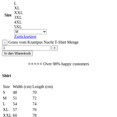
L
XL
XXL
Size
3XL
4XL
5XL
Zurücksetzen
Gruss vom Krampus Nacht T-Shirt Menge
In den Warenkorb
⭐️⭐️⭐️⭐️⭐️ Over 98% happy customers
Shirt
Size
Width (cm)
Length (cm)
S
48
70
M
51
72
L
54
74
XL
57
76
XXL
60
78