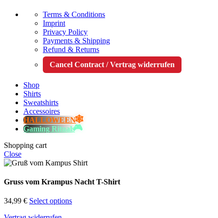
Terms & Conditions
Imprint
Privacy Policy
Payments & Shipping
Refund & Returns
Cancel Contract / Vertrag widerrufen
Shop
Shirts
Sweatshirts
Accessoires
HALLOWEEN
Gaming Rituals
Shopping cart
Close
Gruss vom Krampus Nacht T-Shirt
34,99
€
Select options
Vertrag widerrufen