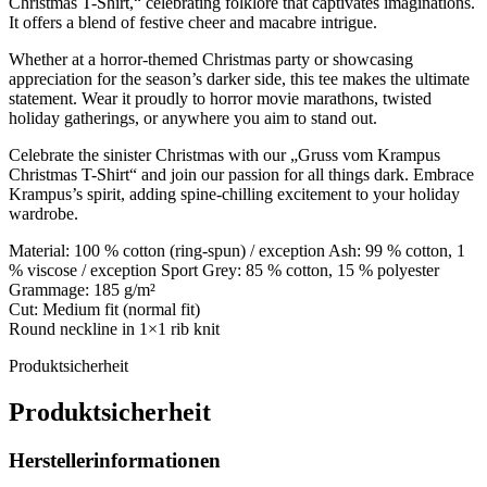
Christmas T-Shirt,“ celebrating folklore that captivates imaginations.
It offers a blend of festive cheer and macabre intrigue.
Whether at a horror-themed Christmas party or showcasing
appreciation for the season’s darker side, this tee makes the ultimate
statement. Wear it proudly to horror movie marathons, twisted
holiday gatherings, or anywhere you aim to stand out.
Celebrate the sinister Christmas with our „Gruss vom Krampus
Christmas T-Shirt“ and join our passion for all things dark. Embrace
Krampus’s spirit, adding spine-chilling excitement to your holiday
wardrobe.
Material: 100 % cotton (ring-spun) / exception Ash: 99 % cotton, 1
% viscose / exception Sport Grey: 85 % cotton, 15 % polyester
Grammage: 185 g/m²
Cut: Medium fit (normal fit)
Round neckline in 1×1 rib knit
Produktsicherheit
Produktsicherheit
Herstellerinformationen