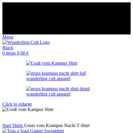
😈 Free shipping for orders over €60
⭐️⭐️⭐️⭐️⭐️ Over 98% happy
customers
🌍 Made-to-order in Europe Germany
🤩 14-day returns
😈 Free shipping for orders over €60
⭐️⭐️⭐️⭐️⭐️ Over 98% happy
customers
🌍 Made-to-order in Europe Germany
🤩 14-day returns
Menu
0
items
0,00
€
Click to enlarge
Start
Shirts
Gruss vom Krampus Nacht T-Shirt