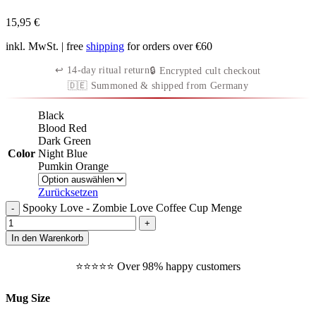
15,95
€
inkl. MwSt.
| free
shipping
for orders over €60
↩︎ 14-day ritual return
🔒 Encrypted cult checkout
🇩🇪 Summoned & shipped from Germany
Black
Blood Red
Dark Green
Color
Night Blue
Pumkin Orange
Zurücksetzen
Spooky Love - Zombie Love Coffee Cup Menge
In den Warenkorb
⭐️⭐️⭐️⭐️⭐️ Over 98% happy customers
Mug Size