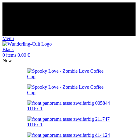
😈 Free shipping for orders over €60
⭐️⭐️⭐️⭐️⭐️ Over 98% happy
customers
🌍 Made-to-order in Europe Germany
🤩 14-day returns
😈 Free shipping for orders over €60
⭐️⭐️⭐️⭐️⭐️ Over 98% happy
customers
🌍 Made-to-order in Europe Germany
🤩 14-day returns
Menu
0
items
0,00
€
New