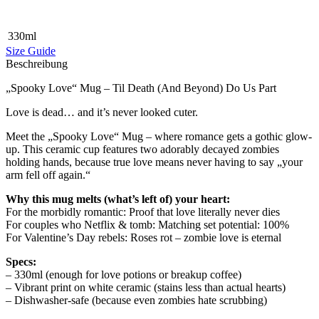
330ml
Size Guide
Beschreibung
„Spooky Love“ Mug – Til Death (And Beyond) Do Us Part
Love is dead… and it’s never looked cuter.
Meet the „Spooky Love“ Mug – where romance gets a gothic glow-
up. This ceramic cup features two adorably decayed zombies
holding hands, because true love means never having to say „your
arm fell off again.“
Why this mug melts (what’s left of) your heart:
For the morbidly romantic: Proof that love literally never dies
For couples who Netflix & tomb: Matching set potential: 100%
For Valentine’s Day rebels: Roses rot – zombie love is eternal
Specs:
– 330ml (enough for love potions or breakup coffee)
– Vibrant print on white ceramic (stains less than actual hearts)
– Dishwasher-safe (because even zombies hate scrubbing)