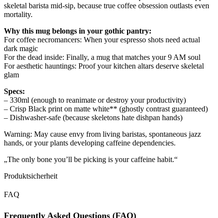
skeletal barista mid-sip, because true coffee obsession outlasts even
mortality.
Why this mug belongs in your gothic pantry:
For coffee necromancers: When your espresso shots need actual
dark magic
For the dead inside: Finally, a mug that matches your 9 AM soul
For aesthetic hauntings: Proof your kitchen altars deserve skeletal
glam
Specs:
– 330ml (enough to reanimate or destroy your productivity)
– Crisp Black print on matte white** (ghostly contrast guaranteed)
– Dishwasher-safe (because skeletons hate dishpan hands)
Warning: May cause envy from living baristas, spontaneous jazz
hands, or your plants developing caffeine dependencies.
„The only bone you’ll be picking is your caffeine habit.“
Produktsicherheit
FAQ
Frequently Asked Questions (FAQ)