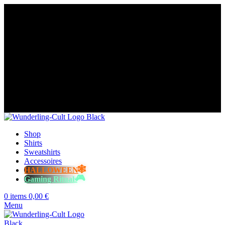
😈 Free shipping for orders over €60
⭐️⭐️⭐️⭐️⭐️ Over 98% happy
customers
🌍 Made-to-order in Europe Germany
🤩 14-day returns
😈 Free shipping for orders over €60
⭐️⭐️⭐️⭐️⭐️ Over 98% happy
customers
🌍 Made-to-order in Europe Germany
🤩 14-day returns
😈 Free shipping for orders over €60
⭐️⭐️⭐️⭐️⭐️ Over 98% happy
customers
🌍 Made-to-order in Europe Germany
🤩 14-day returns
😈 Free shipping for orders over €60
⭐️⭐️⭐️⭐️⭐️ Over 98% happy
customers
🌍 Made-to-order in Europe Germany
🤩 14-day returns
Shop
Shirts
Sweatshirts
Accessoires
HALLOWEEN
Gaming Rituals
0
items
0,00
€
Menu