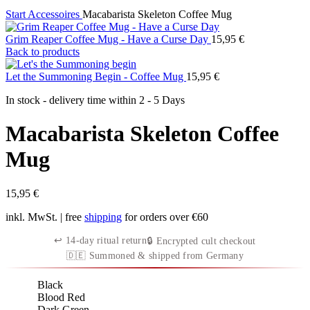
Start
Accessoires
Macabarista Skeleton Coffee Mug
Grim Reaper Coffee Mug - Have a Curse Day
15,95
€
Back to products
Let the Summoning Begin - Coffee Mug
15,95
€
In stock - delivery time within
2 - 5 Days
Macabarista Skeleton Coffee
Mug
15,95
€
inkl. MwSt.
| free
shipping
for orders over €60
↩︎ 14-day ritual return
🔒 Encrypted cult checkout
🇩🇪 Summoned & shipped from Germany
Black
Blood Red
Dark Green