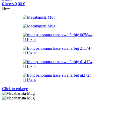
0
items
0,00
€
New
Click to enlarge