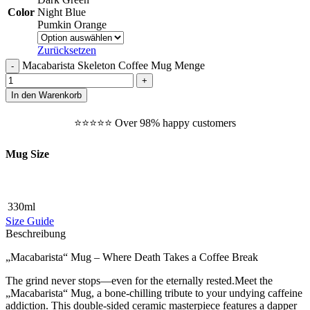
Color
Night Blue
Pumkin Orange
Zurücksetzen
Macabarista Skeleton Coffee Mug Menge
In den Warenkorb
⭐️⭐️⭐️⭐️⭐️ Over 98% happy customers
Mug Size
330ml
Size Guide
Beschreibung
„Macabarista“ Mug – Where Death Takes a Coffee Break
The grind never stops—even for the eternally rested.Meet the
„Macabarista“ Mug, a bone-chilling tribute to your undying caffeine
addiction. This double-sided ceramic masterpiece features a dapper